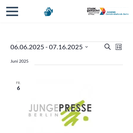
Veranstaltungen
Verans
Veran
06.06.2025
 - 
07.16.2025
Suche
Liste
Ansic
Datum
Suche
Navig
Juni 2025
wählen.
und
Ansicht
FR.
6
Naviga