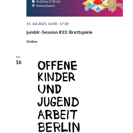
15. Juli 2025, 16:00
-
17:30
jumblr-Session #33: Brettspiele
Online
MI.
16