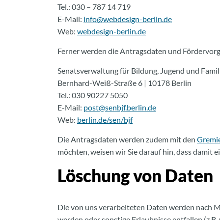
Tel.: 030 – 787 14 719
E-Mail:
info@webdesign-berlin.de
Web:
webdesign-berlin.de
Ferner werden die Antragsdaten und Fördervorg
Senatsverwaltung für Bildung, Jugend und Famil
Bernhard-Weiß-Straße 6 | 10178 Berlin
Tel.: 030 90227 5050
E-Mail:
post@senbjf.berlin.de
Web:
berlin.de/sen/bjf
Die Antragsdaten werden zudem mit den
Gremie
möchten, weisen wir Sie darauf hin, dass damit e
Löschung von Daten
Die von uns verarbeiteten Daten werden nach Ma
werden oder sonstige Erlaubnisse entfallen (z.B.