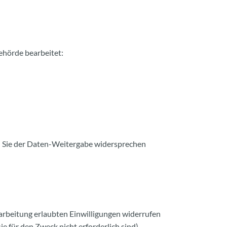
ehörde bearbeitet:
rn Sie der Daten-Weitergabe widersprechen
arbeitung erlaubten Einwilligungen widerrufen
e für den Zweck nicht erforderlich sind).