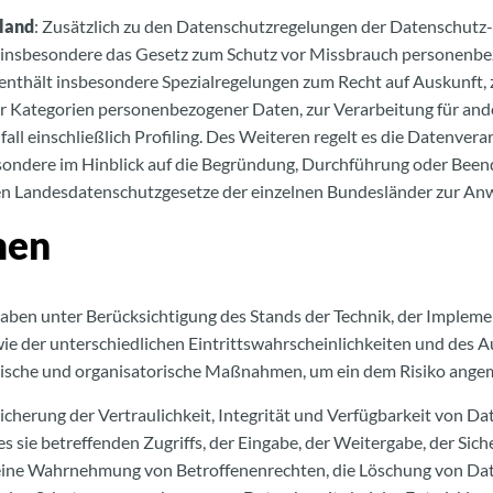
land
: Zusätzlich zu den Datenschutzregelungen der Datenschut
 insbesondere das Gesetz zum Schutz vor Missbrauch personenbe
thält insbesondere Spezialregelungen zum Recht auf Auskunft, 
r Kategorien personenbezogener Daten, zur Verarbeitung für an
all einschließlich Profiling. Des Weiteren regelt es die Datenver
esondere im Hinblick auf die Begründung, Durchführung oder Been
nnen Landesdatenschutzgesetze der einzelnen Bundesländer zur A
men
aben unter Berücksichtigung des Stands der Technik, der Impleme
e der unterschiedlichen Eintrittswahrscheinlichkeiten und des
hnische und organisatorische Maßnahmen, um ein dem Risiko ange
erung der Vertraulichkeit, Integrität und Verfügbarkeit von Da
s sie betreffenden Zugriffs, der Eingabe, der Weitergabe, der Sic
e eine Wahrnehmung von Betroffenenrechten, die Löschung von Da