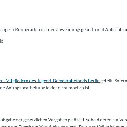
änge in Kooperation mit der Zuwendungsgeberin und Aufsichtsb
ie
n-Mitgliedern des Jugend-Demokratiefonds Berlin
geteilt. Sofe
ine Antragsbearbeitung leider nicht möglich ist.
ßgabe der gesetzlichen Vorgaben gelöscht, sobald deren zur Ver
 wenn der Zweck der Verarbeitung dieser Daten entfallen ist oder si