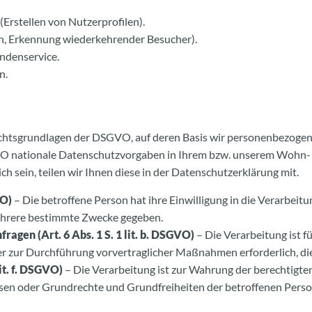
Erstellen von Nutzerprofilen).
en, Erkennung wiederkehrender Besucher).
ndenservice.
n.
echtsgrundlagen der DSGVO, auf deren Basis wir personenbezogene
 nationale Datenschutzvorgaben in Ihrem bzw. unserem Wohn- ode
ch sein, teilen wir Ihnen diese in der Datenschutzerklärung mit.
VO)
– Die betroffene Person hat ihre Einwilligung in die Verarbei
ehrere bestimmte Zwecke gegeben.
agen (Art. 6 Abs. 1 S. 1 lit. b. DSGVO)
– Die Verarbeitung ist fü
der zur Durchführung vorvertraglicher Maßnahmen erforderlich, di
lit. f. DSGVO)
– Die Verarbeitung ist zur Wahrung der berechtigte
eressen oder Grundrechte und Grundfreiheiten der betroffenen Per