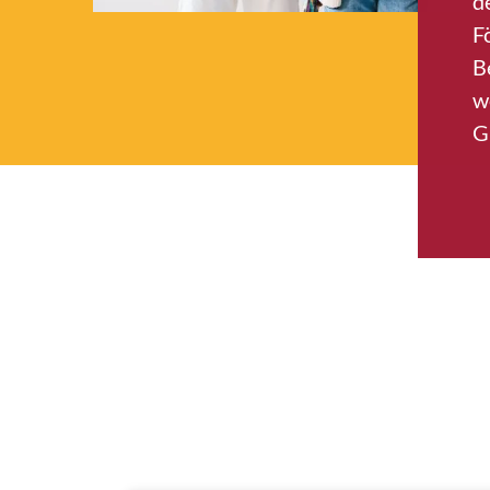
d
F
B
w
G