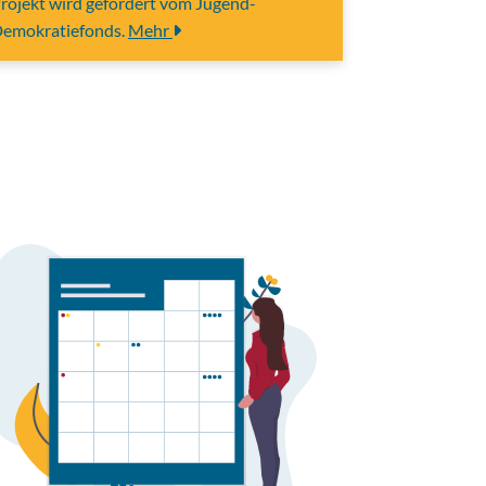
rojekt wird gefördert vom Jugend-
emokratiefonds.
Mehr