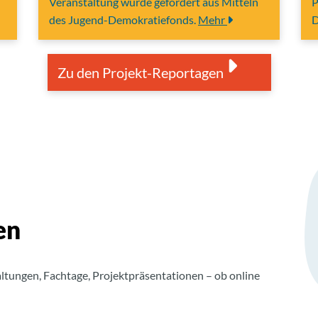
Veranstaltung wurde gefördert aus Mitteln
P
des Jugend-Demokratiefonds.
Mehr
D
Zu den Projekt-Reportagen
en
ltungen, Fachtage, Projektpräsentationen – ob online