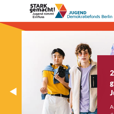
2
g
J
A