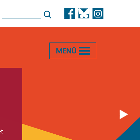
MENÜ
et