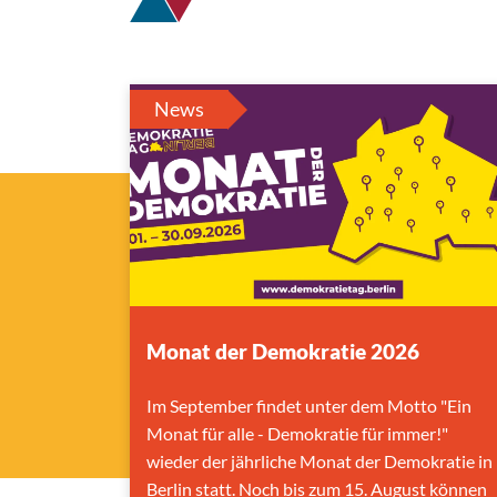
News
Monat der Demokratie 2026
Im September findet unter dem Motto "Ein
Monat für alle - Demokratie für immer!"
wieder der jährliche Monat der Demokratie in
Berlin statt. Noch bis zum 15. August können