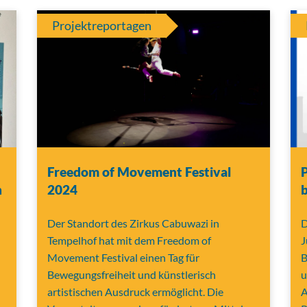
Projektreportagen
Freedom of Movement Festival
P
n
2024
b
Der Standort des Zirkus Cabuwazi in
D
Tempelhof hat mit dem Freedom of
J
Movement Festival einen Tag für
B
Bewegungsfreiheit und künstlerisch
u
artistischen Ausdruck ermöglicht. Die
A