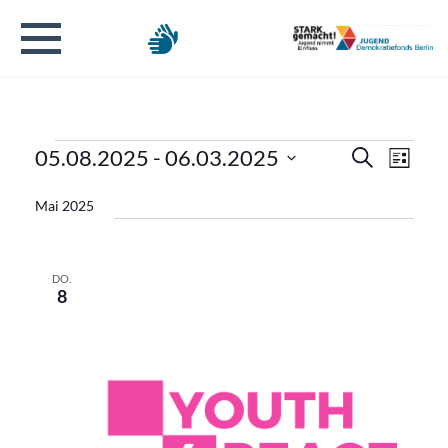
Veranstaltungen
Verans
Veran
05.08.2025
 - 
06.03.2025
Suche
Liste
Ansic
Datum
Suche
Navig
Mai 2025
wählen.
und
Ansicht
DO.
8
Naviga