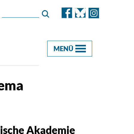
MENÜ
hema
äische Akademie