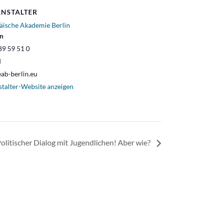
NSTALTER
äische Akademie Berlin
on
89 59 51 0
l
ab-berlin.eu
stalter-Website anzeigen
litischer Dialog mit Jugendlichen! Aber wie?