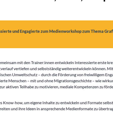
essierte und Engagierte zum Medienworkshop zum Thema Grafik
einsam mit den Trainer:innen entwickeln Interessierte erste krea
ktverlauf vertiefen und selbstständig weiterentwickeln können. Mi
tischen Umweltschutz – durch die Förderung von freiwilligem Eng
agierte Menschen – mit und ohne Migrationsgeschichte – wie wir
es, zur aktiven Teilhabe zu motivieren, mediale Kompetenzen zu fö
 Know-how, um eigene Inhalte zu entwickeln und Formate selbsts
reiten und ihre Ideen in ansprechende Medienformate zu übertrage