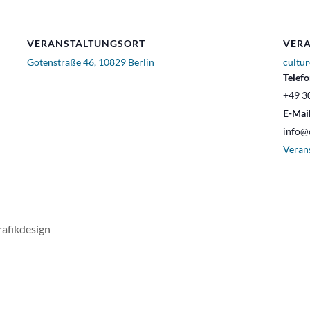
VERANSTALTUNGSORT
VERA
Gotenstraße 46, 10829 Berlin
cultur
Telef
+49 30
E-Mai
info@c
Veran
afikdesign