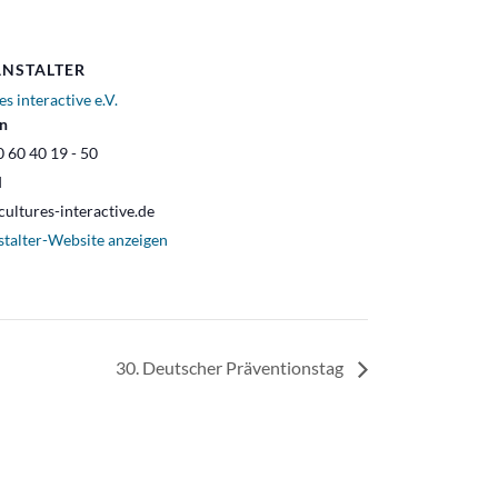
NSTALTER
es interactive e.V.
on
 60 40 19 - 50
l
ultures-interactive.de
stalter-Website anzeigen
30. Deutscher Präventionstag