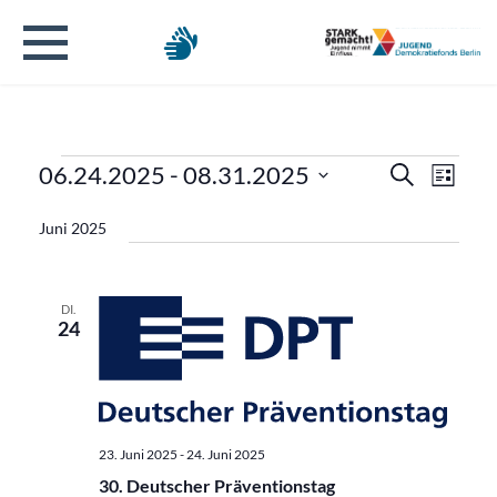
Veranstaltungen
Verans
Veran
06.24.2025
 - 
08.31.2025
Suche
Liste
Ansic
Datum
Suche
Navig
Juni 2025
wählen.
und
Ansicht
DI.
24
Naviga
23. Juni 2025
-
24. Juni 2025
30. Deutscher Präventionstag