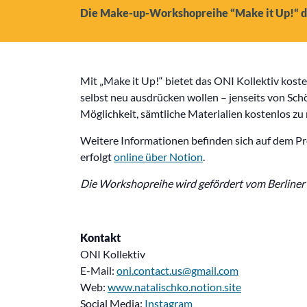
Die Make-up-Workshopreihe “Make it Up!“ des
Mit „Make it Up!“ bietet das ONI Kollektiv kost
selbst neu ausdrücken wollen – jenseits von Sc
Möglichkeit, sämtliche Materialien kostenlos 
Weitere Informationen befinden sich auf dem Pro
erfolgt
online über Notion
.
Die Workshopreihe wird gefördert vom Berline
Kontakt
ONI Kollektiv
E-Mail:
oni.contact.us@gmail.com
Web:
www.natalischko.notion.site
Social Media:
Instagram