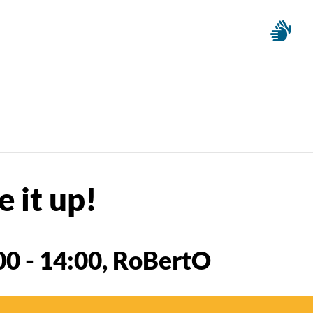
 it up!
00
-
14:00
, RoBertO