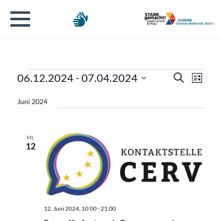
Veranstaltungen
Verans
Veran
06.12.2024
 - 
07.04.2024
Suche
Liste
Ansic
Datum
Suche
Navig
Juni 2024
wählen.
und
Ansicht
MI.
12
Naviga
12. Juni 2024, 10:00
-
21:00