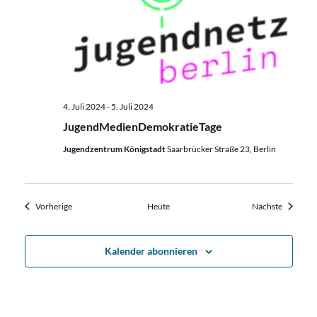
4. Juli 2024
-
5. Juli 2024
JugendMedienDemokratieTage
Jugendzentrum Königstadt
Saarbrücker Straße 23, Berlin
Veranstaltungen
Veransta
Vorherige
Heute
Nächste
Kalender abonnieren