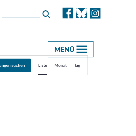
MENÜ
Veranstaltung
tungen suchen
Liste
Monat
Tag
Ansichten-
Navigation