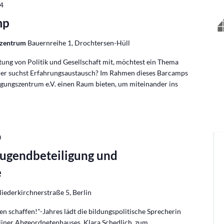
24
mp
szentrum
Bauernreihe 1, Drochtersen-Hüll
tung von Politik und Gesellschaft mit, möchtest ein Thema
der suchst Erfahrungsaustausch? Im Rahmen dieses Barcamps
agungszentrum e.V. einen Raum bieten, um miteinander ins
0
Jugendbeteiligung und
e
iederkirchnerstraße 5, Berlin
n schaffen!"-Jahres lädt die bildungspolitische Sprecherin
liner Abgeordnetenhauses, Klara Schedlich, zum