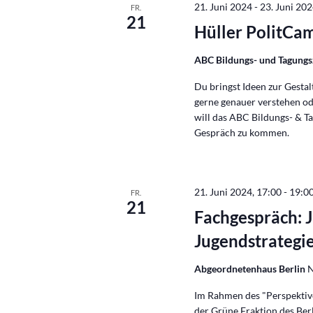
21. Juni 2024
-
23. Juni 20
FR.
21
Hüller PolitCa
ABC Bildungs- und Tagung
Du bringst Ideen zur Gestal
gerne genauer verstehen o
will das ABC Bildungs- & T
Gespräch zu kommen.
21. Juni 2024, 17:00
-
19:0
FR.
21
Fachgespräch: 
Jugendstrategi
Abgeordnetenhaus Berlin
N
Im Rahmen des "Perspektive
der Grüne Fraktion des Ber