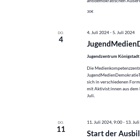
antidemokratischen Äußer
30€
4. Juli 2024
-
5. Juli 2024
DO.
4
JugendMedienD
Jugendzentrum Königstad
Die Medienkompetenzzentre
JugendMedienDemokratieTag
sich in verschiedenen For
mit Aktivist:innen aus dem
Juli.
11. Juli 2024, 9:00
-
13. Jul
DO.
11
Start der Ausb