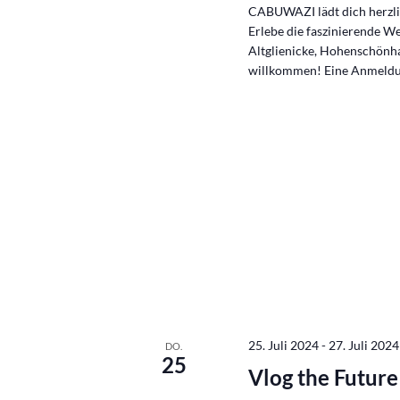
CABUWAZI lädt dich herzlich
Erlebe die faszinierende W
Altglienicke, Hohenschönh
willkommen! Eine Anmeldun
25. Juli 2024
-
27. Juli 2024
DO.
25
Vlog the Futur