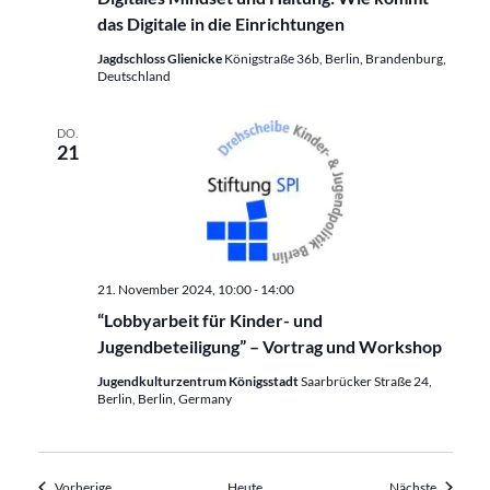
das Digitale in die Einrichtungen
Jagdschloss Glienicke
Königstraße 36b, Berlin, Brandenburg,
Deutschland
DO.
21
21. November 2024, 10:00
-
14:00
“Lobbyarbeit für Kinder- und
Jugendbeteiligung” – Vortrag und Workshop
Jugendkulturzentrum Königsstadt
Saarbrücker Straße 24,
Berlin, Berlin, Germany
Veranstaltungen
Veransta
Vorherige
Heute
Nächste