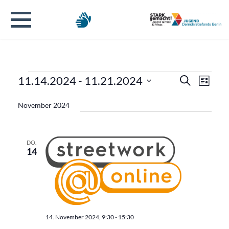
Veranstaltungen
Verans
Veran
11.14.2024
 - 
11.21.2024
Suche
Liste
Ansic
Datum
Suche
Navig
November 2024
wählen.
und
Ansicht
DO.
14
Naviga
14. November 2024, 9:30
-
15:30