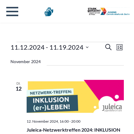
Veranstaltungen
Verans
Veran
11.12.2024
 - 
11.19.2024
Suche
Liste
Ansic
Datum
Suche
Navig
November 2024
wählen.
und
Ansicht
DI.
12
Naviga
12. November 2024, 16:00
-
20:00
Juleica-Netzwerktreffen 2024: INKLUSION