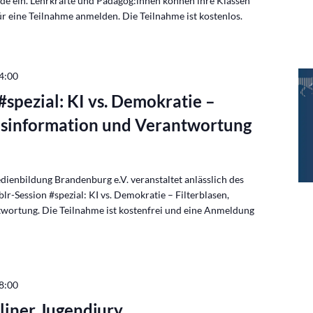
unde ein. Lehrkräfte und Pädagog:innen können ihre Klassen
ür eine Teilnahme anmelden. Die Teilnahme ist kostenlos.
4:00
#spezial: KI vs. Demokratie –
Desinformation und Verantwortung
enbildung Brandenburg e.V. veranstaltet anlässlich des
blr-Session #spezial: KI vs. Demokratie – Filterblasen,
wortung. Die Teilnahme ist kostenfrei und eine Anmeldung
8:00
liner Jugendjury