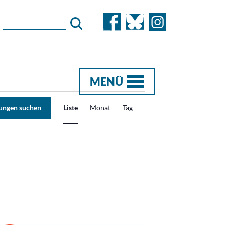
MENÜ
Veranstaltung
tungen suchen
Liste
Monat
Tag
Ansichten-
Navigation