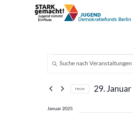
Veranstaltungen
Veranstaltungen
Bitte
Schlüsselwort
Suche
eingeben.
und
Suche
29. Januar
Heute
nach
Ansichten,
Datum
Veranstaltungen
wählen.
Schlüsselwort.
Navigation
Januar 2025