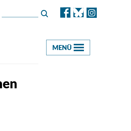
MENÜ
hen