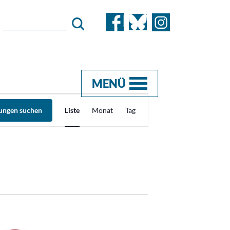
MENÜ
Veranstaltung
tungen suchen
Liste
Monat
Tag
Ansichten-
Navigation