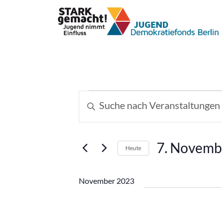
Veranstaltungen
Veranstaltungen
Bitte
Schlüsselwort
Suche
eingeben.
und
Suche
7. Novemb
Heute
nach
Ansichten,
Datum
Veranstaltungen
wählen.
Schlüsselwort.
Navigation
November 2023