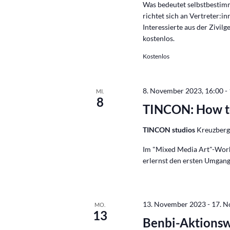
Was bedeutet selbstbestim
richtet sich an Vertreter:
Interessierte aus der Zivil
kostenlos.
Kostenlos
8. November 2023, 16:00
-
MI.
8
TINCON: How t
TINCON studios
Kreuzbergs
Im "Mixed Media Art"-Work
erlernst den ersten Umgang
13. November 2023
-
17. 
MO.
13
Benbi-Aktions