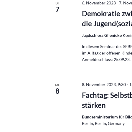
6. November 2023
-
7. Nov
DI.
7
Demokratie zwi
die Jugend(sozi
Jagdschloss Glienicke
Köni
In diesem Seminar des SFBB
im Alltag der offenen Kind
Anmeldeschluss: 25.09.23.
8. November 2023, 9:30
-
1
MI.
8
Fachtag: Selbs
stärken
Bundesministerium für Bild
Berlin, Berlin, Germany