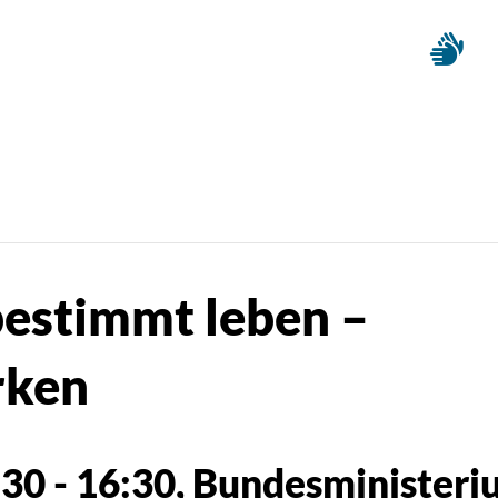
bestimmt leben –
rken
:30
-
16:30
, Bundesministeri