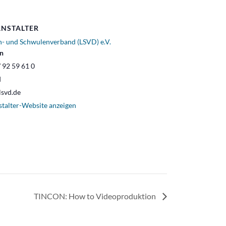
NSTALTER
n- und Schwulenverband (LSVD) e.V.
on
 92 59 61 0
l
lsvd.de
stalter-Website anzeigen
TINCON: How to Videoproduktion