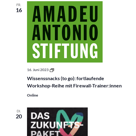
FR.
16
Wissenssnacks
16. Juni 2023
(to
Wissenssnacks (to go): fortlaufende
go):
fortlaufende
Workshop-Reihe mit Firewall-Trainer:innen
Workshop-
Reihe
Online
mit
Firewall-
Trainer:innen
DI.
20