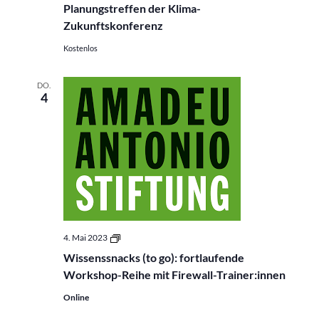
Planungstreffen der Klima-
Zukunftskonferenz
Kostenlos
DO.
4
Wissenssnacks
4. Mai 2023
(to
Wissenssnacks (to go): fortlaufende
go):
fortlaufende
Workshop-Reihe mit Firewall-Trainer:innen
Workshop-
Reihe
Online
mit
Firewall-