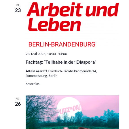
Trainer:innen
DI.
23
23. Mai 2023, 10:00
-
14:00
Fachtag: “Teilhabe in der Diaspora”
Altes Lazarett
Friedrich-Jacobs Promenade 14,
Rummelsburg, Berlin
Kostenlos
FR.
26