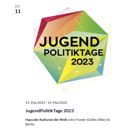
Trainer:innen
DO.
11
11. Mai 2023
-
14. Mai 2023
JugendPolitikTage 2023
Haus der Kulturen der Welt
John-Foster-Dulles-Allee 10,
Berlin