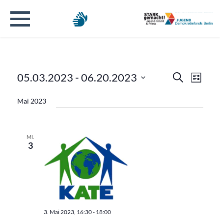
Veranstaltungen
Verans
Veran
05.03.2023
 - 
06.20.2023
Suche
Liste
Ansic
Datum
Suche
Navig
Mai 2023
wählen.
und
Ansicht
MI.
3
Naviga
3. Mai 2023, 16:30
-
18:00