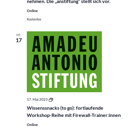
nehmen. Die „anstiftung“ stellt sich vor.
Online
Kostenlos
MI.
17
Wissenssnacks
17. Mai 2023
(to
Wissenssnacks (to go): fortlaufende
go):
fortlaufende
Workshop-Reihe mit Firewall-Trainer:innen
Workshop-
Reihe
Online
mit
Firewall-