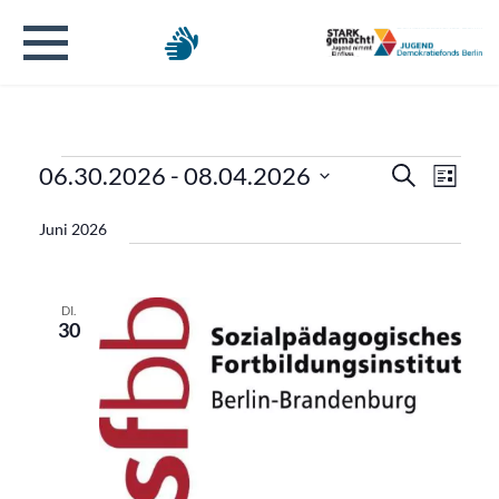
Veranstaltungen
Verans
Veran
06.30.2026
 - 
08.04.2026
Suche
Liste
Ansic
Datum
Suche
Navig
Juni 2026
wählen.
und
Ansicht
DI.
30
Naviga