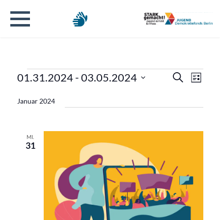
Veranstaltungen
Verans
Veran
01.31.2024
 - 
03.05.2024
Suche
Liste
Ansic
Datum
Suche
Navig
Januar 2024
wählen.
und
Ansicht
MI.
31
Naviga