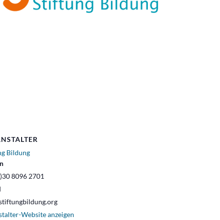
NSTALTER
ng Bildung
on
0)30 8096 2701
l
tiftungbildung.org
stalter-Website anzeigen