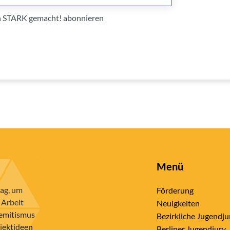
on STARK gemacht! abonnieren
Menü
rag, um
Förderung
 Arbeit
Neuigkeiten
semitismus
Bezirkliche Jugendju
ojektideen
Berliner Jugendjury