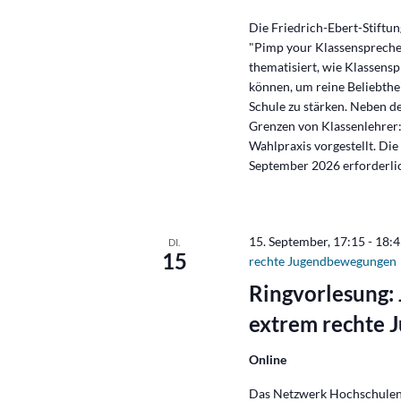
Die Friedrich-Ebert-Stiftu
"Pimp your Klassensprecher
thematisiert, wie Klassens
können, um reine Beliebth
Schule zu stärken. Neben d
Grenzen von Klassenlehrer:i
Wahlpraxis vorgestellt. Die
September 2026 erforderli
15. September, 17:15
-
18:
DI.
15
rechte Jugendbewegungen
Ringvorlesung: 
extrem rechte
Online
Das Netzwerk Hochschulen S