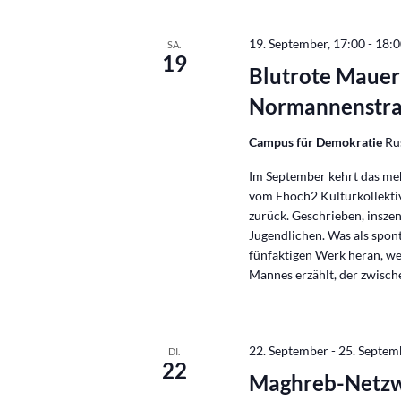
19. September, 17:00
-
18:
SA.
19
Blutrote Mauer
Normannenstr
Campus für Demokratie
Ru
Im September kehrt das me
vom Fhoch2 Kulturkollektiv
zurück. Geschrieben, insze
Jugendlichen. Was als spon
fünfaktigen Werk heran, we
Mannes erzählt, der zwisch
22. September
-
25. Septem
DI.
22
Maghreb-Netzw