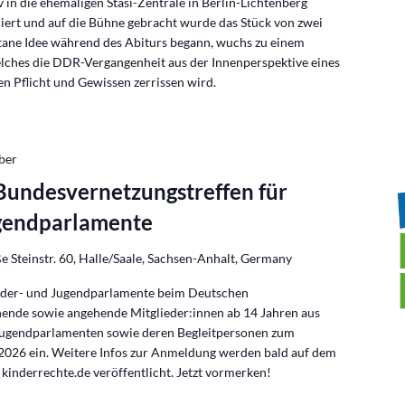
 in die ehemaligen Stasi-Zentrale in Berlin-Lichtenberg
niert und auf die Bühne gebracht wurde das Stück von zwei
tane Idee während des Abiturs begann, wuchs zu einem
lches die DDR-Vergangenheit aus der Innenperspektive eines
en Pflicht und Gewissen zerrissen wird.
ber
 Bundesvernetzungstreffen für
gendparlamente
e Steinstr. 60, Halle/Saale, Sachsen-Anhalt, Germany
Kinder- und Jugendparlamente beim Deutschen
hende sowie angehende Mitglieder:innen ab 14 Jahren aus
ugendparlamenten sowie deren Begleitpersonen zum
2026 ein. Weitere Infos zur Anmeldung werden bald auf dem
 kinderrechte.de veröffentlicht. Jetzt vormerken!