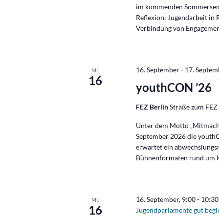
im kommenden Sommersemes
Reflexion: Jugendarbeit in 
Verbindung von Engagement 
16. September
-
17. Septem
MI.
16
youthCON ’26
FEZ Berlin
Straße zum FEZ 
Unter dem Motto „Mitmachen
September 2026 die youthCO
erwartet ein abwechslung
Bühnenformaten rund um Kr
16. September, 9:00
-
10:30
MI.
16
Jugendparlamente gut begle