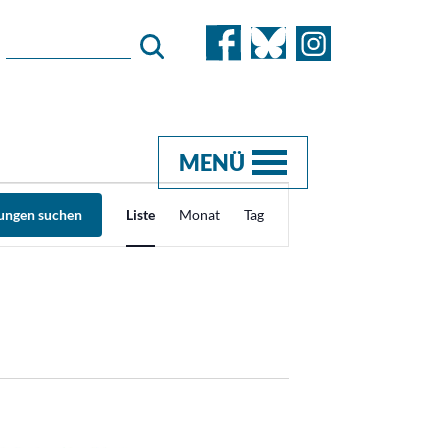
MENÜ
Veranstaltung
tungen suchen
Liste
Monat
Tag
Ansichten-
Navigation