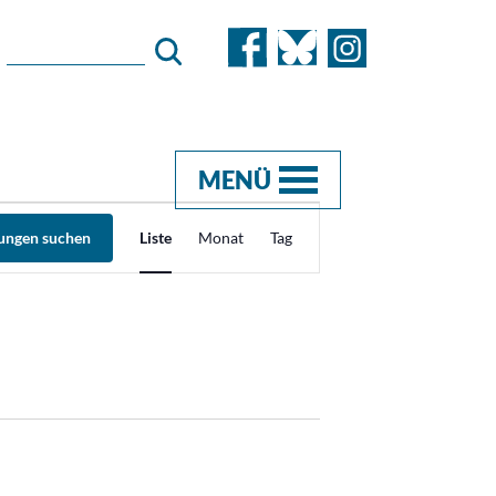
MENÜ
Veranstaltung
tungen suchen
Liste
Monat
Tag
Ansichten-
Navigation