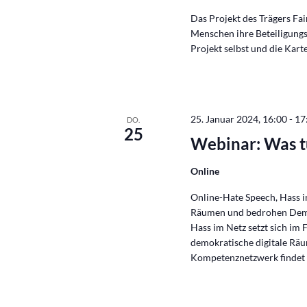
Das Projekt des Trägers Fair
Menschen ihre Beteiligungs
Projekt selbst und die Karte
25. Januar 2024, 16:00
-
17
DO.
25
Webinar: Was t
Online
Online-Hate Speech, Hass im
Räumen und bedrohen Dem
Hass im Netz setzt sich im 
demokratische digitale Rä
Kompetenznetzwerk findet 