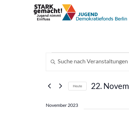
Veranstaltungen
Veranstaltungen
Bitte
Schlüsselwort
Suche
eingeben.
und
Suche
22. Novem
Heute
nach
Ansichten,
Datum
Veranstaltungen
wählen.
Schlüsselwort.
Navigation
November 2023