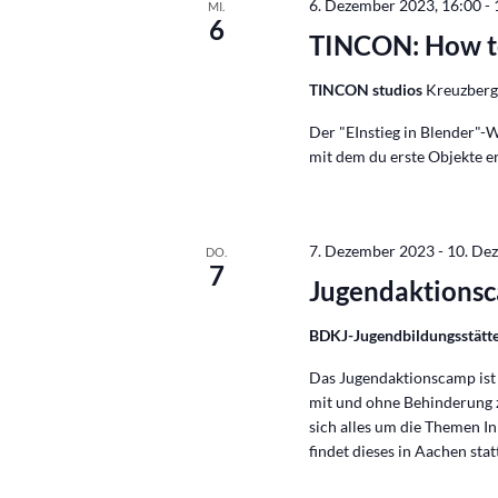
6. Dezember 2023, 16:00
-
MI.
6
TINCON: How t
TINCON studios
Kreuzbergs
Der "EInstieg in Blender"-
mit dem du erste Objekte er
7. Dezember 2023
-
10. De
DO.
7
Jugendaktions
BDKJ-Jugendbildungsstätt
Das Jugendaktionscamp ist
mit und ohne Behinderung 
sich alles um die Themen I
findet dieses in Aachen sta