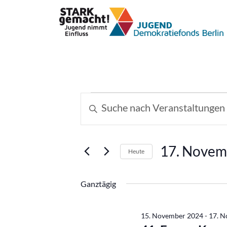
Veranstaltungen
Veranstaltungen
Bitte
Schlüsselwort
Suche
für
eingeben.
und
Suche
17.
17. Novem
Heute
nach
Ansichten,
Datum
Veranstaltungen
November
wählen.
Schlüsselwort.
Ganztägig
Navigation
2024
15. November 2024
-
17. 