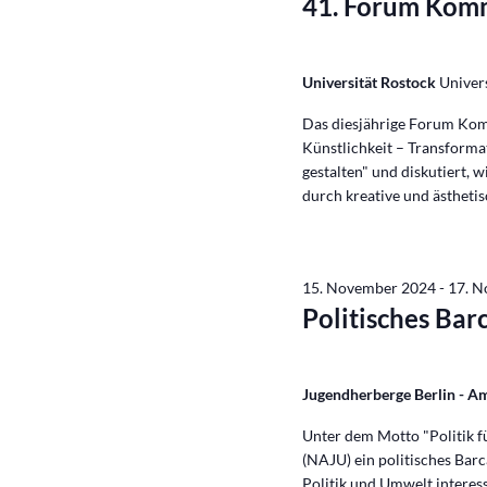
41. Forum Kom
Universität Rostock
Univers
Das diesjährige Forum Kom
Künstlichkeit – Transforma
gestalten" und diskutiert, w
durch kreative und ästheti
15. November 2024
-
17. 
Politisches Ba
Jugendherberge Berlin - 
Unter dem Motto "Politik f
(NAJU) ein politisches Barc
Politik und Umwelt interes