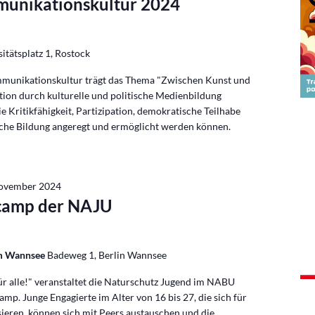
munikationskultur 2024
itätsplatz 1, Rostock
munikationskultur trägt das Thema "Zwischen Kunst und
tion durch kulturelle und politische Medienbildung
ie Kritikfähigkeit, Partizipation, demokratische Teilhabe
sche Bildung angeregt und ermöglicht werden können.
November 2024
rcamp der NAJU
Am Wannsee
Badeweg 1, Berlin Wannsee
ür alle!" veranstaltet die Naturschutz Jugend im NABU
amp. Junge Engagierte im Alter von 16 bis 27, die sich für
sieren, können sich mit Peers austauschen und die