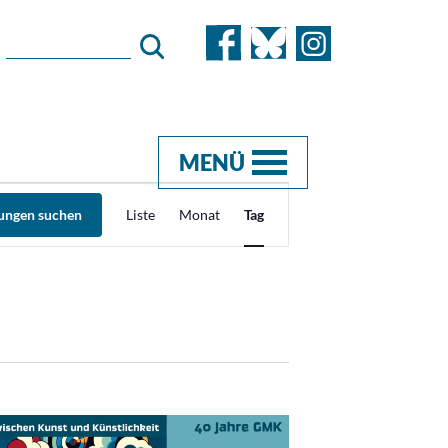
MENÜ
Veranstaltung
tungen suchen
Liste
Monat
Tag
Ansichten-
Navigation