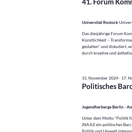
41. Forum Kom
Universität Rostock
Univers
Das diesjährige Forum Kom
Künstlichkeit – Transforma
gestalten" und diskutiert, w
durch kreative und ästheti
15. November 2024
-
17. 
Politisches Ba
Jugendherberge Berlin - 
Unter dem Motto "Politik f
(NAJU) ein politisches Barc
Politik und Umwelt interes