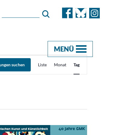
MENÜ
Veranstaltung
tungen suchen
Liste
Monat
Tag
Ansichten-
Navigation