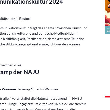
munikationskultur 2024
itätsplatz 1, Rostock
munikationskultur trägt das Thema "Zwischen Kunst und
tion durch kulturelle und politische Medienbildung
ie Kritikfähigkeit, Partizipation, demokratische Teilhabe
sche Bildung angeregt und ermöglicht werden können.
November 2024
rcamp der NAJU
Am Wannsee
Badeweg 1, Berlin Wannsee
ür alle!" veranstaltet die Naturschutz Jugend im NABU
amp. Junge Engagierte im Alter von 16 bis 27, die sich für
sieren, können sich mit Peers austauschen und die