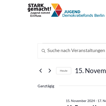
Veranstaltungen
Veranstaltungen
Bitte
Schlüsselwort
Suche
für
eingeben.
und
Suche
15.
15. Novem
Heute
nach
Ansichten,
Datum
Veranstaltungen
November
wählen.
Schlüsselwort.
Ganztägig
Navigation
2024
15. November 2024
-
17. 