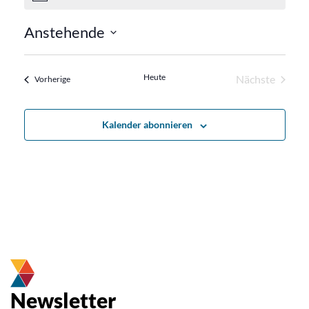
Anstehende
Datum
wählen.
Heute
Nächste
Veranstaltungen
Vorherige
Veranstalt
Kalender abonnieren
Newsletter