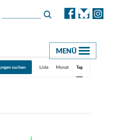
MENÜ
Veranstaltung
tungen suchen
Liste
Monat
Tag
Ansichten-
Navigation