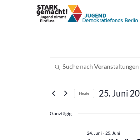
Veranstaltungen
Veranstaltungen
Bitte
Schlüsselwort
Suche
für
eingeben.
und
Suche
25.
25. Juni 2
Heute
nach
Ansichten,
Datum
Veranstaltungen
Juni
wählen.
Schlüsselwort.
Ganztägig
Navigation
2026
24. Juni
-
25. Juni