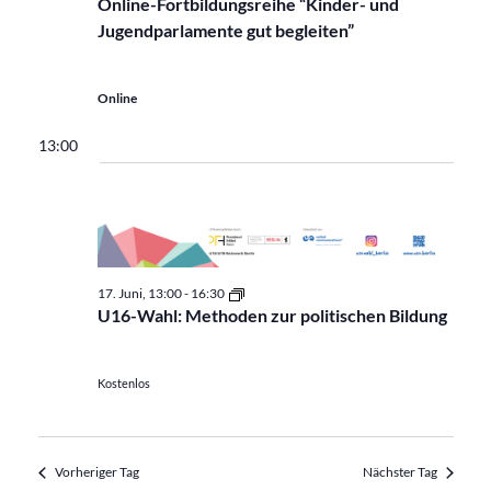
Online-Fortbildungsreihe “Kinder- und
Jugendparlamente gut begleiten”
Online
13:00
U16-
17. Juni, 13:00
-
16:30
Wahl:
U16-Wahl: Methoden zur politischen Bildung
How
to
Wahllokal
Kostenlos
Vorheriger Tag
Nächster Tag