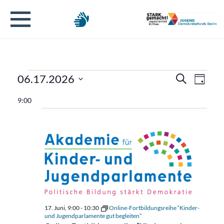
Veranstaltungen
Verans
Veran
06.17.2026
Suche
Tag
Ansic
Datum
Suche
für
9:00
Navig
wählen.
und
17.
Ansicht
Juni
Naviga
2026
17. Juni, 9:00
-
10:30
Online-Fortbildungsreihe “Kinder-
und Jugendparlamente gut begleiten”