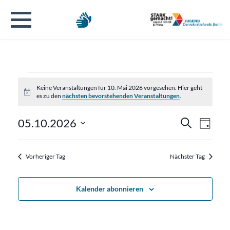
Veranstaltungen
Keine Veranstaltungen für 10. Mai 2026 vorgesehen. Hier geht
Hinweis
es zu den
nächsten bevorstehenden Veranstaltungen
.
für
Verans
Veran
05.10.2026
Suche
10.
Tag
Ansic
Datum
Suche
Navig
wählen.
Mai
Vorheriger Tag
Nächster Tag
und
2026
Ansicht
Kalender abonnieren
Naviga