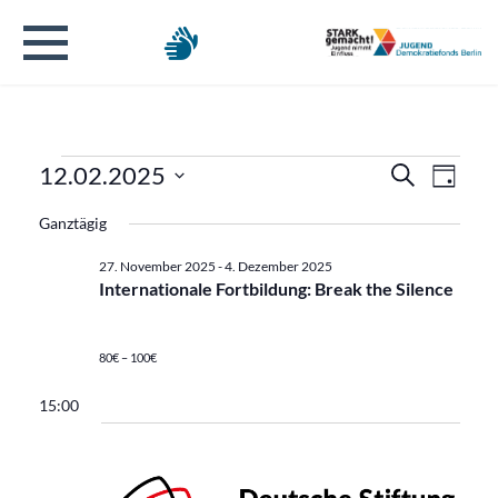
Veranstaltungen
Verans
Veran
12.02.2025
Suche
Tag
Ansic
Datum
Suche
für
Ganztägig
Navig
wählen.
und
27. November 2025
-
4. Dezember 2025
2.
Internationale Fortbildung: Break the Silence
Ansicht
Dezember
Naviga
80€ – 100€
2025
15:00