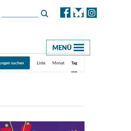
MENÜ
Veranstaltung
tungen suchen
Liste
Monat
Tag
Ansichten-
Navigation