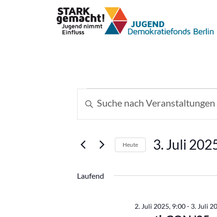
Veranstaltungen
Veranstaltungen
Bitte
Schlüsselwort
Suche
für
eingeben.
und
Suche
3.
3. Juli 202
Heute
nach
Ansichten,
Datum
Veranstaltungen
Juli
wählen.
Schlüsselwort.
Laufend
Navigation
2025
2. Juli 2025, 9:00
-
3. Juli 2