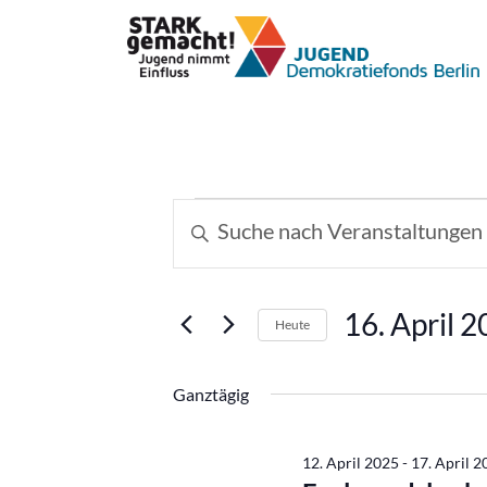
Veranstaltungen
Veranstaltungen
Bitte
Schlüsselwort
Suche
für
eingeben.
und
Suche
16.
16. April 
Heute
nach
Ansichten,
Datum
Veranstaltungen
April
wählen.
Schlüsselwort.
Ganztägig
Navigation
2025
12. April 2025
-
17. April 