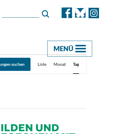
MENÜ
Veranstaltung
tungen suchen
Liste
Monat
Tag
Ansichten-
Navigation