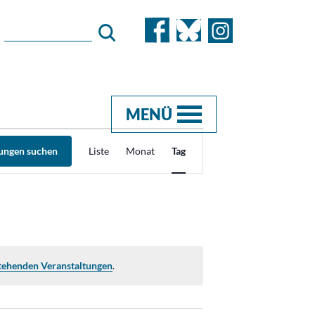
MENÜ
Veranstaltung
tungen suchen
Liste
Monat
Tag
Ansichten-
Navigation
tehenden Veranstaltungen
.