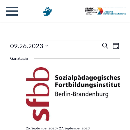
Veranstaltungen
Verans
Veran
09.26.2023
Suche
Tag
Ansic
Datum
Suche
für
Ganztägig
Navig
wählen.
und
26.
Ansicht
September
Naviga
2023
26. September 2023
-
27. September 2023