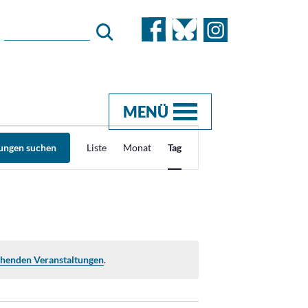
MENÜ
Veranstaltung
tungen suchen
Liste
Monat
Tag
Ansichten-
Navigation
ehenden Veranstaltungen
.