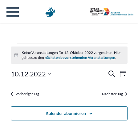
Veranstaltungen
Keine Veranstaltungen für 12. Oktober 2022 vorgesehen. Hier
Hinweis
geht es zu den
nächsten bevorstehenden Veranstaltungen
.
für
Verans
Veran
10.12.2022
Suche
12.
Tag
Ansic
Datum
Suche
Navig
wählen.
Oktober
Vorheriger Tag
Nächster Tag
und
2022
Ansicht
Kalender abonnieren
Naviga