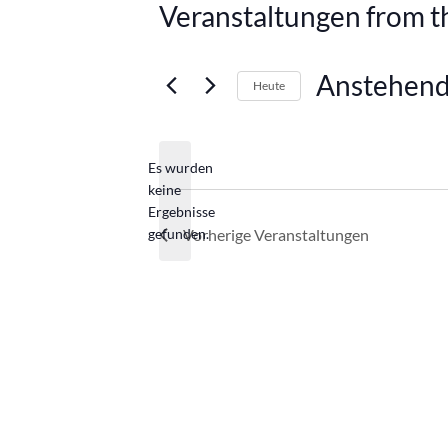
Veranstaltungen from th
Anstehen
Heute
Datum
wählen.
Es wurden
keine
Hinweis
Ergebnisse
gefunden.
Vorherige
Veranstaltungen