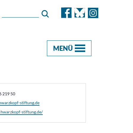
MENÜ
6 219 50
warzkopf-stiftung.de
e
schwarzkopf-stiftung.de/