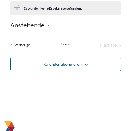
Es wurden keine Ergebnisse gefunden.
Hinweis
Anstehende
Datum
wählen.
Heute
Nächste
Veranstaltungen
Vorherige
Veranstalt
Kalender abonnieren