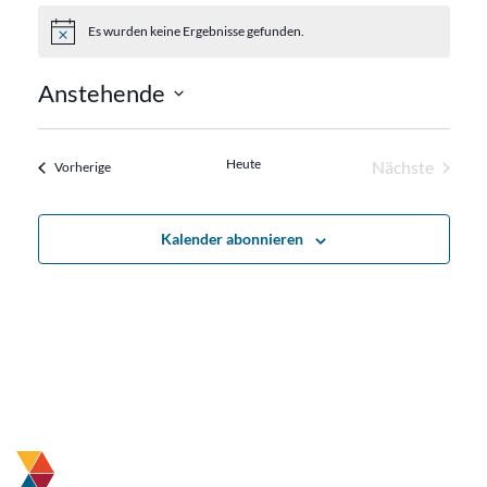
Es wurden keine Ergebnisse gefunden.
Hinweis
Anstehende
Datum
wählen.
Heute
Nächste
Veranstaltungen
Vorherige
Veranstalt
Kalender abonnieren