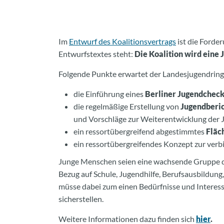
Im
Entwurf des Koalitionsvertrags
ist die Forde
Entwurfstextes steht:
Die Koalition wird eine 
Folgende Punkte erwartet der Landesjugendring B
die Einführung eines
Berliner Jugendchec
die regelmäßige Erstellung von
Jugendberi
und Vorschläge zur Weiterentwicklung der
ein ressortübergreifend abgestimmtes
Fläc
ein ressortübergreifendes Konzept zur verb
Junge Menschen seien eine wachsende Gruppe de
Bezug auf Schule, Jugendhilfe, Berufsausbildung
müsse dabei zum einen Bedürfnisse und Interes
sicherstellen.
Weitere Informationen dazu finden sich
hier
.