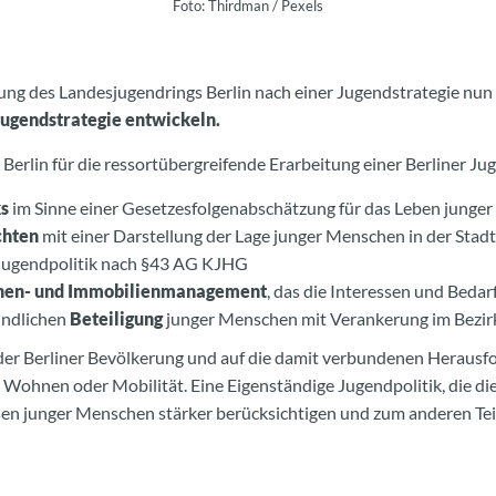
Foto: Thirdman / Pexels
rung des Landesjugendrings Berlin nach einer Jugendstrategie nun 
Jugendstrategie entwickeln.
erlin für die ressortübergreifende Erarbeitung einer Berliner Ju
ks
im Sinne einer Gesetzesfolgenabschätzung für das Leben junge
chten
mit einer Darstellung der Lage junger Menschen in der Sta
 Jugendpolitik nach §43 AG KJHG
hen- und Immobilienmanagement
, das die Interessen und Beda
indlichen
Beteiligung
junger Menschen mit Verankerung im Bezir
r Berliner Bevölkerung und auf die damit verbundenen Herausford
, Wohnen oder Mobilität. Eine Eigenständige Jugendpolitik, die d
sen junger Menschen stärker berücksichtigen und zum anderen Tei