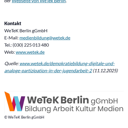
der
Webseite von WeTek Berlin
.
Kontakt
WeTeK Berlin gGmbH
E-Mail:
medienbildung@wetek.de
Tel.: (030) 225 013 480
Web:
www.wetek.de
Quelle:
www.wetek.de/demokratiebildung-digitale-und-
analoge-partizipation-in-der-jugendarbeit-2
(11.12.2025)
© WeTeK Berlin gGmbH