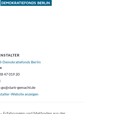
NSTALTER
d-Demokratiefonds Berlin
on
28 47 019 20
l
o:go@stark-gemacht.de
stalter-Website anzeigen
n – Erfahrungen und Methoden aus der