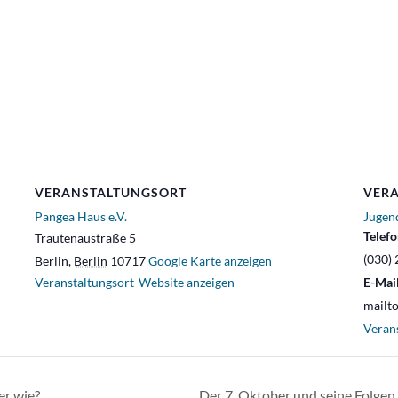
VERANSTALTUNGSORT
VERA
Pangea Haus e.V.
Jugen
Telef
Trautenaustraße 5
(030) 
Berlin
,
Berlin
10717
Google Karte anzeigen
Veranstaltungsort-Website anzeigen
E-Mai
mailt
Veran
er wie?
Der 7. Oktober und seine Folge