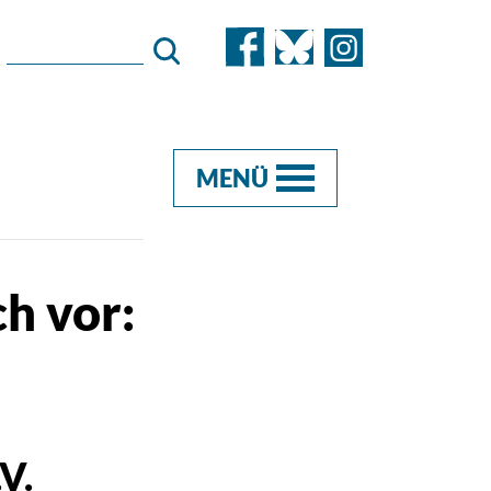
MENÜ
h vor:
V.