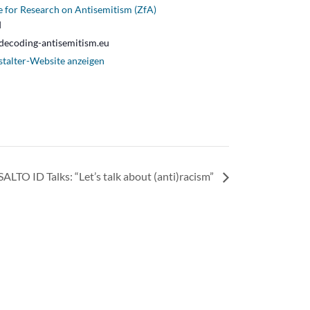
 for Research on Antisemitism (ZfA)
l
decoding-antisemitism.eu
stalter-Website anzeigen
SALTO ID Talks: “Let’s talk about (anti)racism”