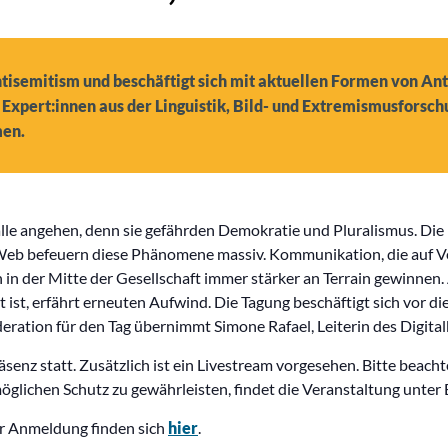
tisemitism und beschäftigt sich mit aktuellen Formen von Ant
e Expert:innen aus der Linguistik, Bild- und Extremismusfor
men.
lle angehen, denn sie gefährden Demokratie und Pluralismus. Die 
eb befeuern diese Phänomene massiv. Kommunikation, die auf Ve
 in der Mitte der Gesellschaft immer stärker an Terrain gewinnen.
t ist, erfährt erneuten Aufwind. Die Tagung beschäftigt sich vor 
eration für den Tag übernimmt Simone Rafael, Leiterin des Digita
äsenz statt. Zusätzlich ist ein Livestream vorgesehen. Bitte beach
glichen Schutz zu gewährleisten, findet die Veranstaltung unter 
ur Anmeldung finden sich
hier
.