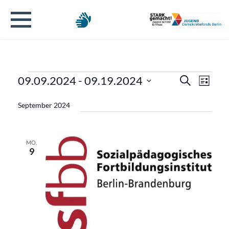
Veranstaltungen
Verans
Veran
09.09.2024
 - 
09.19.2024
Suche
Liste
Ansic
Datum
Suche
Navig
September 2024
wählen.
und
Ansicht
MO.
9
Naviga