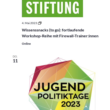
Wissenssnacks
4. Mai 2023
(to
Wissenssnacks (to go): fortlaufende
go):
fortlaufende
Workshop-Reihe mit Firewall-Trainer:innen
Workshop-
Reihe
Online
mit
Firewall-
Trainer:innen
DO.
11