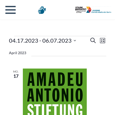
Veranstaltungen
Verans
Veran
04.17.2023
 - 
06.07.2023
Suche
Liste
Ansic
Datum
Suche
Navig
April 2023
wählen.
und
Ansicht
MO.
17
Naviga