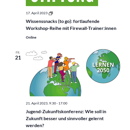
Wissenssnacks
17. April 2023
(to
Wissenssnacks (to go): fortlaufende
go):
fortlaufende
Workshop-Reihe mit Firewall-Trainer:innen
Workshop-
Reihe
Online
mit
Firewall-
Trainer:innen
FR.
21
21. April 2023, 9:30
-
17:00
Jugend-Zukunftskonferenz: Wie soll in
Zukunft besser und sinnvoller gelernt
werden?