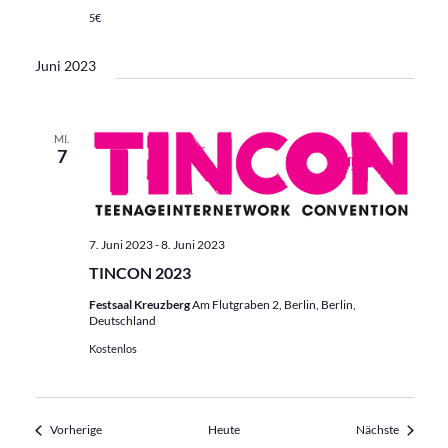
5€
Juni 2023
MI.
7
7. Juni 2023
-
8. Juni 2023
TINCON 2023
Festsaal Kreuzberg
Am Flutgraben 2, Berlin, Berlin,
Deutschland
Kostenlos
Veranstaltungen
Veransta
Vorherige
Heute
Nächste