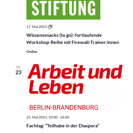
Wissenssnacks
17. Mai 2023
(to
Wissenssnacks (to go): fortlaufende
go):
fortlaufende
Workshop-Reihe mit Firewall-Trainer:innen
Workshop-
Reihe
Online
mit
Firewall-
Trainer:innen
DI.
23
23. Mai 2023, 10:00
-
14:00
Fachtag: “Teilhabe in der Diaspora”