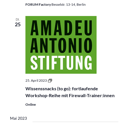
FORUM Factory
Besselstr. 13-14, Berlin
DI.
25
Wissenssnacks
25. April 2023
(to
Wissenssnacks (to go): fortlaufende
go):
fortlaufende
Workshop-Reihe mit Firewall-Trainer:innen
Workshop-
Reihe
Online
mit
Firewall-
Trainer:innen
Mai 2023