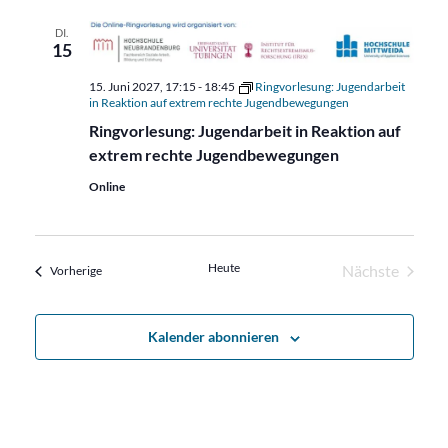
DI.
15
15. Juni 2027, 17:15
-
18:45
Ringvorlesung: Jugendarbeit
in Reaktion auf extrem rechte Jugendbewegungen
Ringvorlesung: Jugendarbeit in Reaktion auf
extrem rechte Jugendbewegungen
Online
Heute
Nächste
Veranstaltungen
Vorherige
Veranstalt
Kalender abonnieren