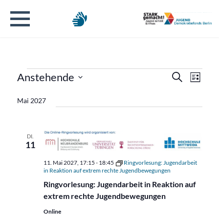
Veranstaltungen
Verans
Veran
Anstehende
Suche
Liste
Ansic
Datum
Suche
Navig
Mai 2027
wählen.
und
Ansicht
DI.
11
Naviga
11. Mai 2027, 17:15
-
18:45
Ringvorlesung: Jugendarbeit
in Reaktion auf extrem rechte Jugendbewegungen
Ringvorlesung: Jugendarbeit in Reaktion auf
extrem rechte Jugendbewegungen
Online