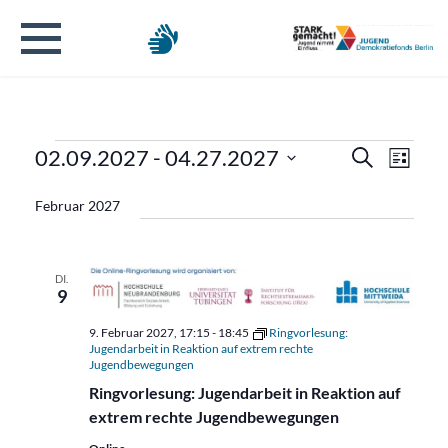
Veranstaltungen
Verans
Veran
02.09.2027
 - 
04.27.2027
Suche
Liste
Ansic
Datum
Suche
Navig
Februar 2027
wählen.
und
Ansicht
DI.
9
Naviga
9. Februar 2027, 17:15
-
18:45
Ringvorlesung:
Jugendarbeit in Reaktion auf extrem rechte
Jugendbewegungen
Ringvorlesung: Jugendarbeit in Reaktion auf
extrem rechte Jugendbewegungen