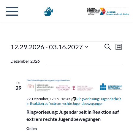
Veranstaltungen
Verans
Veran
12.29.2026
 - 
03.16.2027
Suche
Liste
Ansic
Datum
Suche
Navig
Dezember 2026
wählen.
und
Ansicht
DI.
29
Naviga
29. Dezember, 17:15
-
18:45
Ringvorlesung: Jugendarbeit
in Reaktion auf extrem rechte Jugendbewegungen
Ringvorlesung: Jugendarbeit in Reaktion auf
extrem rechte Jugendbewegungen
Online