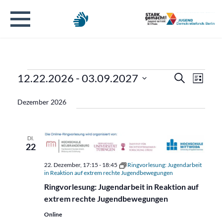
Veranstaltungen
Verans
Veran
12.22.2026
 - 
03.09.2027
Suche
Liste
Ansic
Datum
Suche
Navig
Dezember 2026
wählen.
und
Ansicht
DI.
22
Naviga
22. Dezember, 17:15
-
18:45
Ringvorlesung: Jugendarbeit
in Reaktion auf extrem rechte Jugendbewegungen
Ringvorlesung: Jugendarbeit in Reaktion auf
extrem rechte Jugendbewegungen
Online