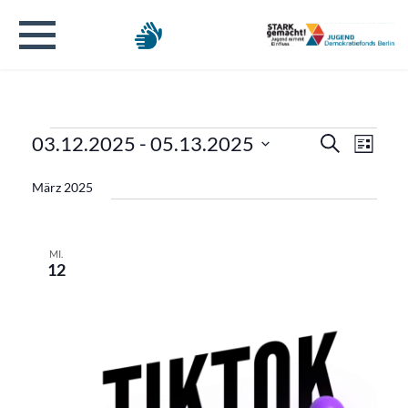
Veranstaltungen
Verans
Veran
03.12.2025
 - 
05.13.2025
Suche
Liste
Ansic
Datum
Suche
Navig
März 2025
wählen.
und
Ansicht
MI.
12
Naviga