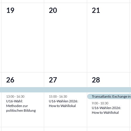
0
0
0
19
20
21
ungen,
Veranstaltungen,
Veranstaltungen,
Veranstaltu
2
2
3
26
27
28
ungen,
Veranstaltungen,
Veranstaltungen,
Veranstaltu
Transatlantic Exchange i
13:00
-
16:30
15:00
-
16:30
U16-Wahl:
U16-Wahlen 2026:
9:00
-
10:30
Methoden zur
How to Wahllokal
U16-Wahlen 2026:
politischen Bildung
How to Wahllokal