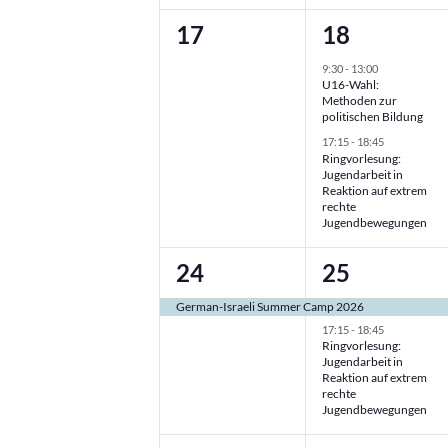
0
2
17
18
Veranstaltungen,
Veranstalt
9:30
-
13:00
U16-Wahl:
Methoden zur
politischen Bildung
17:15
-
18:45
Ringvorlesung:
Jugendarbeit in
Reaktion auf extrem
rechte
Jugendbewegungen
1
2
24
25
Veranstaltung,
Veranstalt
German-Israeli Summer Camp 2026
17:15
-
18:45
Ringvorlesung:
Jugendarbeit in
Reaktion auf extrem
rechte
Jugendbewegungen