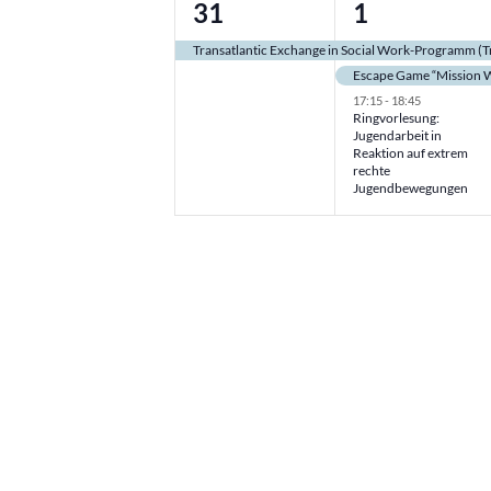
1
3
31
1
Veranstaltung,
Veranstalt
Transatlantic Exchange in Social Work-Programm (T
Escape Game “Mission 
17:15
-
18:45
Ringvorlesung:
Jugendarbeit in
Reaktion auf extrem
rechte
Jugendbewegungen