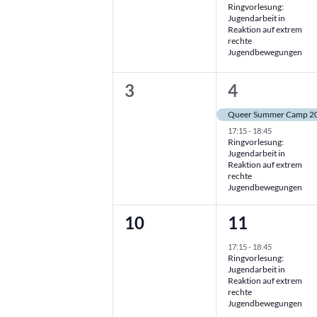
Veranstaltungen
Ringvorlesung:
Jugendarbeit in
Reaktion auf extrem
rechte
Jugendbewegungen
0
2
3
4
Veranstaltungen,
Veranstalt
Queer Summer Camp 2
17:15
-
18:45
Ringvorlesung:
Jugendarbeit in
Reaktion auf extrem
rechte
Jugendbewegungen
0
1
10
11
Veranstaltungen,
Veranstaltu
17:15
-
18:45
Ringvorlesung:
Jugendarbeit in
Reaktion auf extrem
rechte
Jugendbewegungen